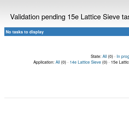
Validation pending 15e Lattice Sieve t
No tasks to display
State:
All
(0) ·
In pro
Application:
All
(0) ·
14e Lattice Sieve
(0) · 15e Latti