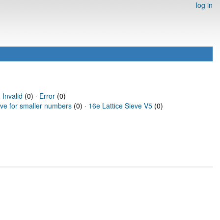
log in
·
Invalid
(0) ·
Error
(0)
eve for smaller numbers
(0) ·
16e Lattice Sieve V5
(0)