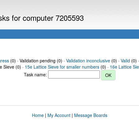
asks for computer 7205593
gress
(0) · Validation pending (0) ·
Validation inconclusive
(0) ·
Valid
(0) 
ce Sieve (0) ·
15e Lattice Sieve for smaller numbers
(0) ·
16e Lattice Si
Task name:
Home
|
My Account
|
Message Boards