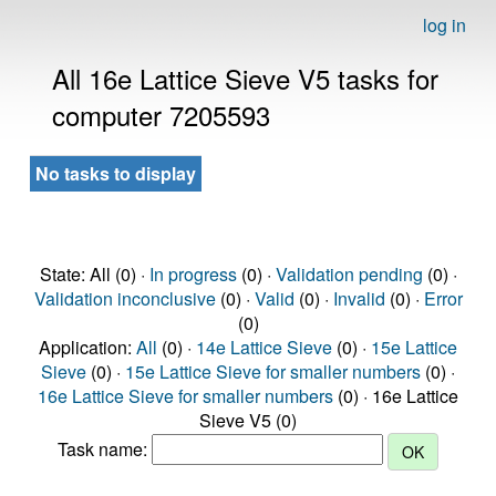
log in
All 16e Lattice Sieve V5 tasks for
computer 7205593
No tasks to display
State: All (0) ·
In progress
(0) ·
Validation pending
(0) ·
Validation inconclusive
(0) ·
Valid
(0) ·
Invalid
(0) ·
Error
(0)
Application:
All
(0) ·
14e Lattice Sieve
(0) ·
15e Lattice
Sieve
(0) ·
15e Lattice Sieve for smaller numbers
(0) ·
16e Lattice Sieve for smaller numbers
(0) · 16e Lattice
Sieve V5 (0)
Task name: