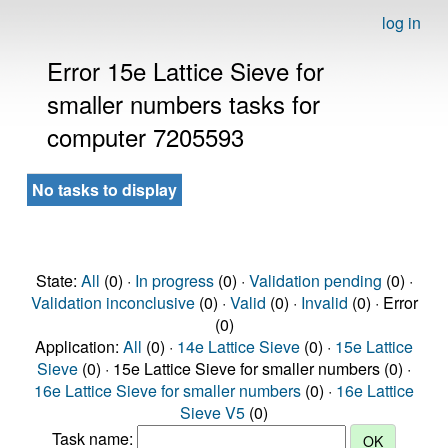
log in
Error 15e Lattice Sieve for
smaller numbers tasks for
computer 7205593
No tasks to display
State:
All
(0) ·
In progress
(0) ·
Validation pending
(0) ·
Validation inconclusive
(0) ·
Valid
(0) ·
Invalid
(0) · Error
(0)
Application:
All
(0) ·
14e Lattice Sieve
(0) ·
15e Lattice
Sieve
(0) · 15e Lattice Sieve for smaller numbers (0) ·
16e Lattice Sieve for smaller numbers
(0) ·
16e Lattice
Sieve V5
(0)
Task name: