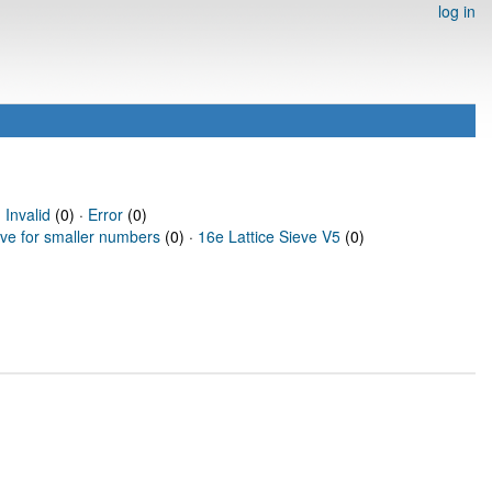
log in
·
Invalid
(0) ·
Error
(0)
eve for smaller numbers
(0) ·
16e Lattice Sieve V5
(0)