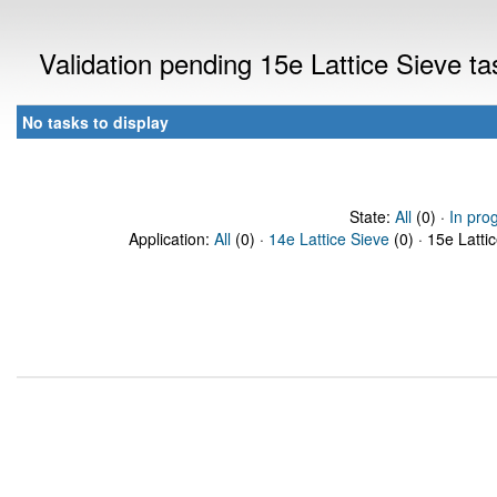
Validation pending 15e Lattice Sieve t
No tasks to display
State:
All
(0) ·
In pro
Application:
All
(0) ·
14e Lattice Sieve
(0) · 15e Latti