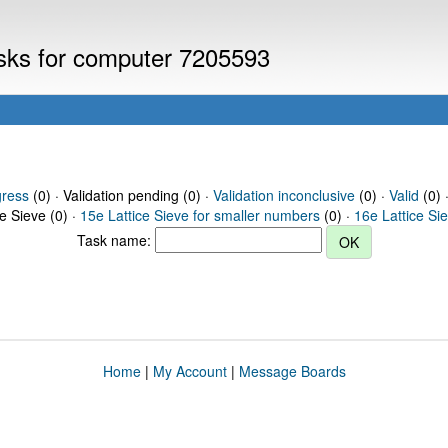
asks for computer 7205593
gress
(0) · Validation pending (0) ·
Validation inconclusive
(0) ·
Valid
(0) 
ce Sieve (0) ·
15e Lattice Sieve for smaller numbers
(0) ·
16e Lattice Si
Task name:
Home
|
My Account
|
Message Boards