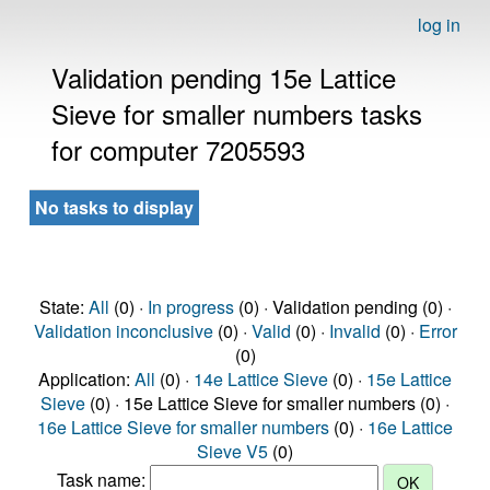
log in
Validation pending 15e Lattice
Sieve for smaller numbers tasks
for computer 7205593
No tasks to display
State:
All
(0) ·
In progress
(0) · Validation pending (0) ·
Validation inconclusive
(0) ·
Valid
(0) ·
Invalid
(0) ·
Error
(0)
Application:
All
(0) ·
14e Lattice Sieve
(0) ·
15e Lattice
Sieve
(0) · 15e Lattice Sieve for smaller numbers (0) ·
16e Lattice Sieve for smaller numbers
(0) ·
16e Lattice
Sieve V5
(0)
Task name: