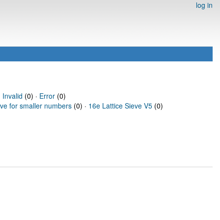
log in
·
Invalid
(0) ·
Error
(0)
eve for smaller numbers
(0) ·
16e Lattice Sieve V5
(0)