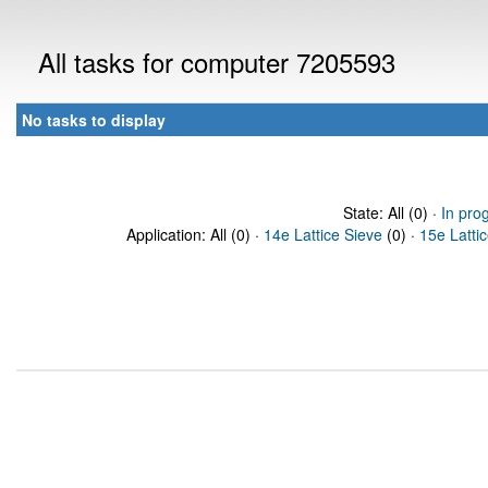
All tasks for computer 7205593
No tasks to display
State: All (0) ·
In pro
Application: All (0) ·
14e Lattice Sieve
(0) ·
15e Latti