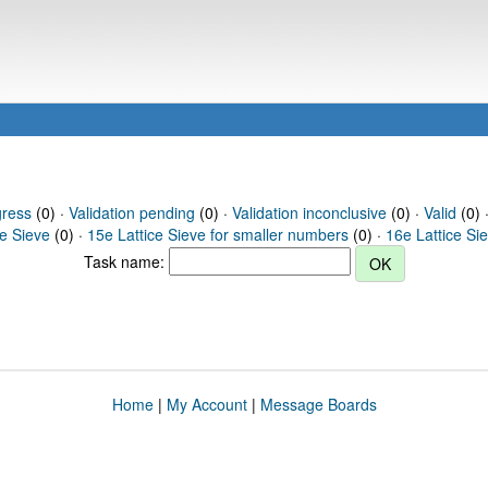
gress
(0) ·
Validation pending
(0) ·
Validation inconclusive
(0) ·
Valid
(0) 
ce Sieve
(0) ·
15e Lattice Sieve for smaller numbers
(0) ·
16e Lattice Si
Task name:
Home
|
My Account
|
Message Boards