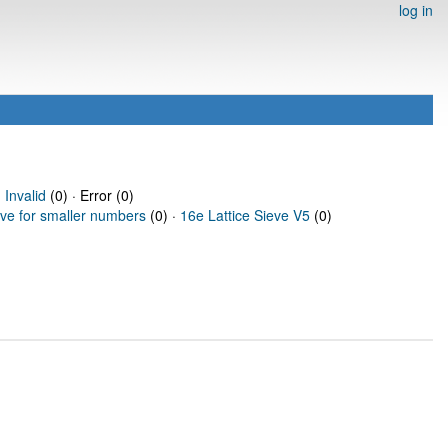
log in
·
Invalid
(0) · Error (0)
eve for smaller numbers
(0) ·
16e Lattice Sieve V5
(0)