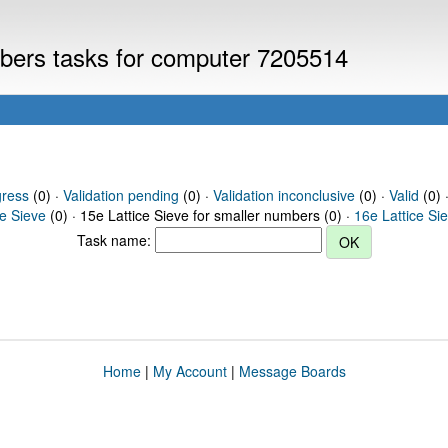
umbers tasks for computer 7205514
gress
(0) ·
Validation pending
(0) ·
Validation inconclusive
(0) ·
Valid
(0) 
ce Sieve
(0) · 15e Lattice Sieve for smaller numbers (0) ·
16e Lattice Si
Task name:
Home
|
My Account
|
Message Boards