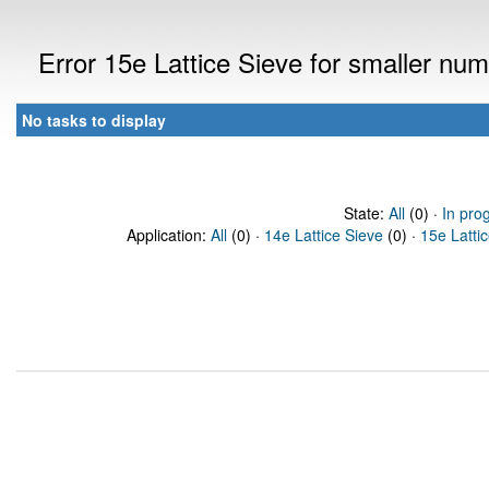
Error 15e Lattice Sieve for smaller n
No tasks to display
State:
All
(0) ·
In pro
Application:
All
(0) ·
14e Lattice Sieve
(0) ·
15e Latti