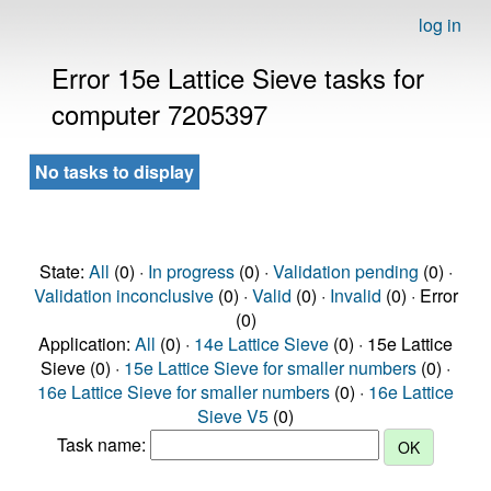
log in
Error 15e Lattice Sieve tasks for
computer 7205397
No tasks to display
State:
All
(0) ·
In progress
(0) ·
Validation pending
(0) ·
Validation inconclusive
(0) ·
Valid
(0) ·
Invalid
(0) · Error
(0)
Application:
All
(0) ·
14e Lattice Sieve
(0) · 15e Lattice
Sieve (0) ·
15e Lattice Sieve for smaller numbers
(0) ·
16e Lattice Sieve for smaller numbers
(0) ·
16e Lattice
Sieve V5
(0)
Task name: