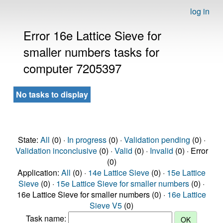
log in
Error 16e Lattice Sieve for
smaller numbers tasks for
computer 7205397
No tasks to display
State:
All
(0) ·
In progress
(0) ·
Validation pending
(0) ·
Validation inconclusive
(0) ·
Valid
(0) ·
Invalid
(0) · Error
(0)
Application:
All
(0) ·
14e Lattice Sieve
(0) ·
15e Lattice
Sieve
(0) ·
15e Lattice Sieve for smaller numbers
(0) ·
16e Lattice Sieve for smaller numbers (0) ·
16e Lattice
Sieve V5
(0)
Task name: