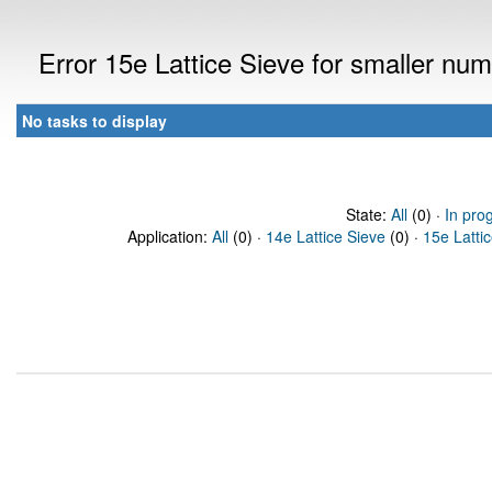
Error 15e Lattice Sieve for smaller n
No tasks to display
State:
All
(0) ·
In pro
Application:
All
(0) ·
14e Lattice Sieve
(0) ·
15e Latti