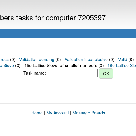
umbers tasks for computer 7205397
gress
(0) ·
Validation pending
(0) ·
Validation inconclusive
(0) ·
Valid
(0) 
ce Sieve
(0) · 15e Lattice Sieve for smaller numbers (0) ·
16e Lattice Si
Task name:
Home
|
My Account
|
Message Boards