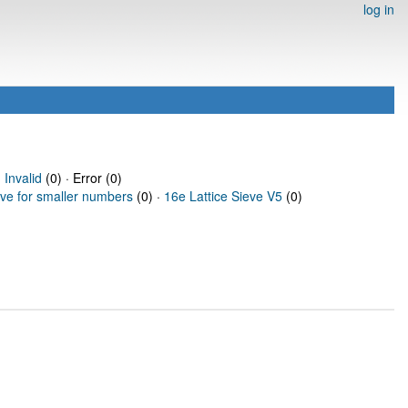
log in
·
Invalid
(0) · Error (0)
eve for smaller numbers
(0) ·
16e Lattice Sieve V5
(0)