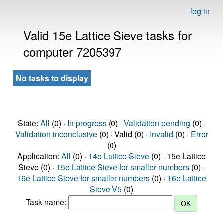
log in
Valid 15e Lattice Sieve tasks for
computer 7205397
No tasks to display
State:
All
(0) ·
In progress
(0) ·
Validation pending
(0) ·
Validation inconclusive
(0) · Valid (0) ·
Invalid
(0) ·
Error
(0)
Application:
All
(0) ·
14e Lattice Sieve
(0) · 15e Lattice
Sieve (0) ·
15e Lattice Sieve for smaller numbers
(0) ·
16e Lattice Sieve for smaller numbers
(0) ·
16e Lattice
Sieve V5
(0)
Task name: