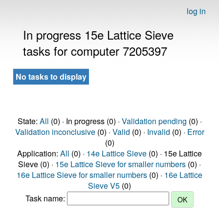
log in
In progress 15e Lattice Sieve
tasks for computer 7205397
No tasks to display
State:
All
(0) · In progress (0) ·
Validation pending
(0) ·
Validation inconclusive
(0) ·
Valid
(0) ·
Invalid
(0) ·
Error
(0)
Application:
All
(0) ·
14e Lattice Sieve
(0) · 15e Lattice
Sieve (0) ·
15e Lattice Sieve for smaller numbers
(0) ·
16e Lattice Sieve for smaller numbers
(0) ·
16e Lattice
Sieve V5
(0)
Task name: