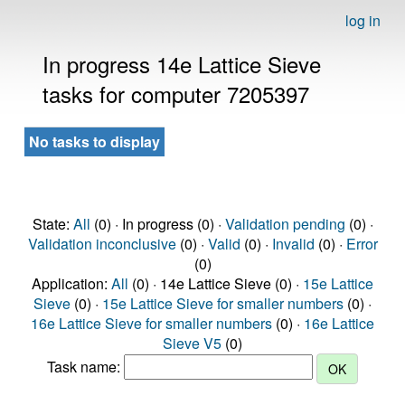
log in
In progress 14e Lattice Sieve
tasks for computer 7205397
No tasks to display
State:
All
(0) · In progress (0) ·
Validation pending
(0) ·
Validation inconclusive
(0) ·
Valid
(0) ·
Invalid
(0) ·
Error
(0)
Application:
All
(0) · 14e Lattice Sieve (0) ·
15e Lattice
Sieve
(0) ·
15e Lattice Sieve for smaller numbers
(0) ·
16e Lattice Sieve for smaller numbers
(0) ·
16e Lattice
Sieve V5
(0)
Task name: