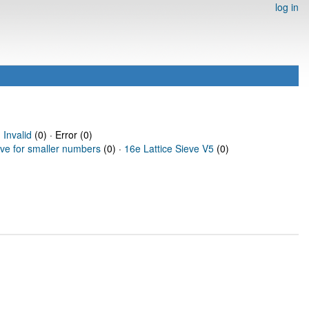
log in
·
Invalid
(0) · Error (0)
eve for smaller numbers
(0) ·
16e Lattice Sieve V5
(0)