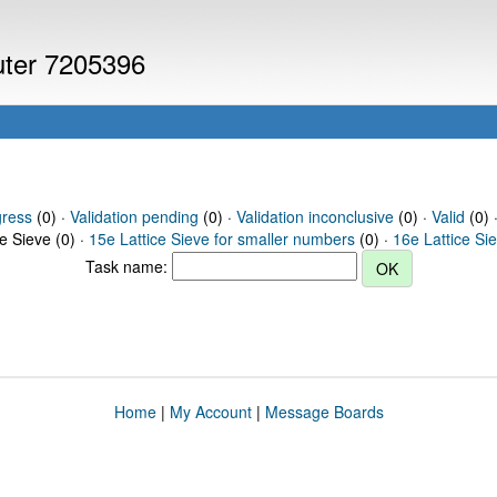
puter 7205396
gress
(0) ·
Validation pending
(0) ·
Validation inconclusive
(0) ·
Valid
(0) 
ce Sieve (0) ·
15e Lattice Sieve for smaller numbers
(0) ·
16e Lattice Si
Task name:
Home
|
My Account
|
Message Boards