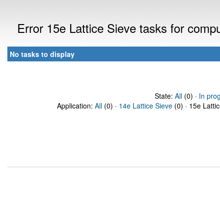
Error 15e Lattice Sieve tasks for com
No tasks to display
State:
All
(0) ·
In pro
Application:
All
(0) ·
14e Lattice Sieve
(0) · 15e Latti