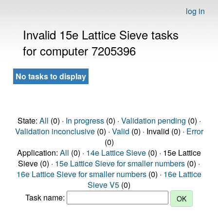
log in
Invalid 15e Lattice Sieve tasks
for computer 7205396
No tasks to display
State:
All
(0) ·
In progress
(0) ·
Validation pending
(0) ·
Validation inconclusive
(0) ·
Valid
(0) · Invalid (0) ·
Error
(0)
Application:
All
(0) ·
14e Lattice Sieve
(0) · 15e Lattice
Sieve (0) ·
15e Lattice Sieve for smaller numbers
(0) ·
16e Lattice Sieve for smaller numbers
(0) ·
16e Lattice
Sieve V5
(0)
Task name: