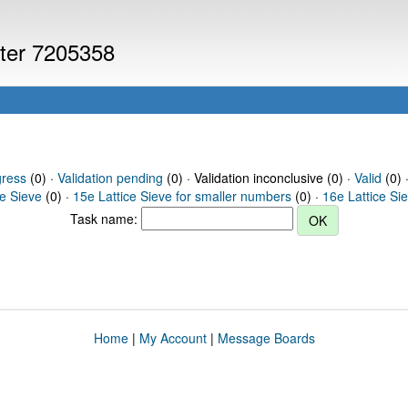
uter 7205358
gress
(0) ·
Validation pending
(0) · Validation inconclusive (0) ·
Valid
(0) 
ce Sieve
(0) ·
15e Lattice Sieve for smaller numbers
(0) ·
16e Lattice Si
Task name:
Home
|
My Account
|
Message Boards