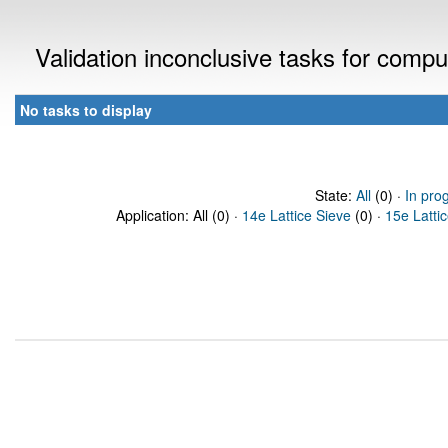
Validation inconclusive tasks for comp
No tasks to display
State:
All
(0) ·
In pro
Application: All (0) ·
14e Lattice Sieve
(0) ·
15e Latti