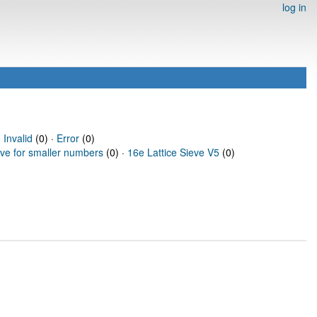
log in
·
Invalid
(0) ·
Error
(0)
eve for smaller numbers
(0) ·
16e Lattice Sieve V5
(0)