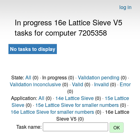
log in
In progress 16e Lattice Sieve V5
tasks for computer 7205358
No tasks to display
State:
All
(0) · In progress (0) ·
Validation pending
(0) ·
Validation inconclusive
(0) ·
Valid
(0) ·
Invalid
(0) ·
Error
(0)
Application:
All
(0) ·
14e Lattice Sieve
(0) ·
15e Lattice
Sieve
(0) ·
15e Lattice Sieve for smaller numbers
(0) ·
16e Lattice Sieve for smaller numbers
(0) · 16e Lattice
Sieve V5 (0)
Task name: