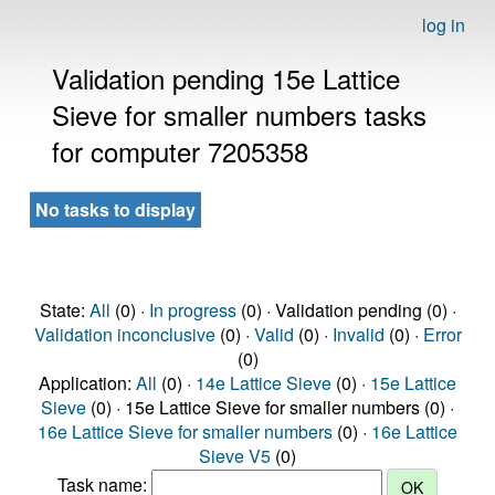
log in
Validation pending 15e Lattice
Sieve for smaller numbers tasks
for computer 7205358
No tasks to display
State:
All
(0) ·
In progress
(0) · Validation pending (0) ·
Validation inconclusive
(0) ·
Valid
(0) ·
Invalid
(0) ·
Error
(0)
Application:
All
(0) ·
14e Lattice Sieve
(0) ·
15e Lattice
Sieve
(0) · 15e Lattice Sieve for smaller numbers (0) ·
16e Lattice Sieve for smaller numbers
(0) ·
16e Lattice
Sieve V5
(0)
Task name: