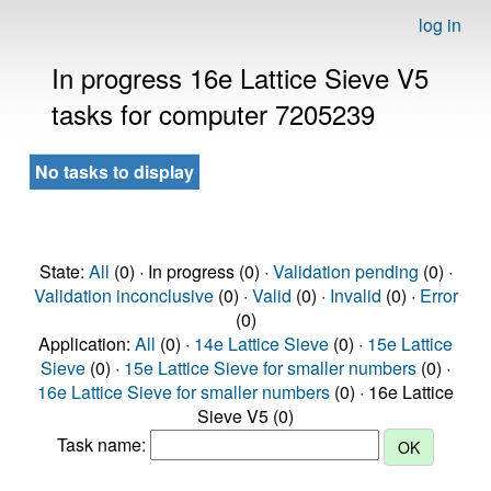
log in
In progress 16e Lattice Sieve V5
tasks for computer 7205239
No tasks to display
State:
All
(0) · In progress (0) ·
Validation pending
(0) ·
Validation inconclusive
(0) ·
Valid
(0) ·
Invalid
(0) ·
Error
(0)
Application:
All
(0) ·
14e Lattice Sieve
(0) ·
15e Lattice
Sieve
(0) ·
15e Lattice Sieve for smaller numbers
(0) ·
16e Lattice Sieve for smaller numbers
(0) · 16e Lattice
Sieve V5 (0)
Task name: