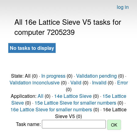
log in
All 16e Lattice Sieve V5 tasks for
computer 7205239
No tasks to display
State: All (0) ·
In progress
(0) ·
Validation pending
(0) ·
Validation inconclusive
(0) ·
Valid
(0) ·
Invalid
(0) ·
Error
(0)
Application:
All
(0) ·
14e Lattice Sieve
(0) ·
15e Lattice
Sieve
(0) ·
15e Lattice Sieve for smaller numbers
(0) ·
16e Lattice Sieve for smaller numbers
(0) · 16e Lattice
Sieve V5 (0)
Task name: