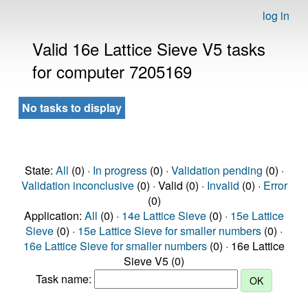
log in
Valid 16e Lattice Sieve V5 tasks
for computer 7205169
No tasks to display
State:
All
(0) ·
In progress
(0) ·
Validation pending
(0) ·
Validation inconclusive
(0) · Valid (0) ·
Invalid
(0) ·
Error
(0)
Application:
All
(0) ·
14e Lattice Sieve
(0) ·
15e Lattice
Sieve
(0) ·
15e Lattice Sieve for smaller numbers
(0) ·
16e Lattice Sieve for smaller numbers
(0) · 16e Lattice
Sieve V5 (0)
Task name: