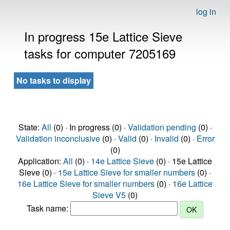
log in
In progress 15e Lattice Sieve
tasks for computer 7205169
No tasks to display
State:
All
(0) · In progress (0) ·
Validation pending
(0) ·
Validation inconclusive
(0) ·
Valid
(0) ·
Invalid
(0) ·
Error
(0)
Application:
All
(0) ·
14e Lattice Sieve
(0) · 15e Lattice
Sieve (0) ·
15e Lattice Sieve for smaller numbers
(0) ·
16e Lattice Sieve for smaller numbers
(0) ·
16e Lattice
Sieve V5
(0)
Task name: