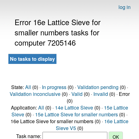
log in
Error 16e Lattice Sieve for
smaller numbers tasks for
computer 7205146
No tasks to display
State:
All
(0) ·
In progress
(0) ·
Validation pending
(0) ·
Validation inconclusive
(0) ·
Valid
(0) ·
Invalid
(0) · Error
(0)
Application:
All
(0) ·
14e Lattice Sieve
(0) ·
15e Lattice
Sieve
(0) ·
15e Lattice Sieve for smaller numbers
(0) ·
16e Lattice Sieve for smaller numbers (0) ·
16e Lattice
Sieve V5
(0)
Task name: