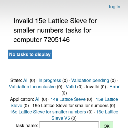
log in
Invalid 15e Lattice Sieve for
smaller numbers tasks for
computer 7205146
No tasks to display
State:
All
(0) ·
In progress
(0) ·
Validation pending
(0) ·
Validation inconclusive
(0) ·
Valid
(0) · Invalid (0) ·
Error
(0)
Application:
All
(0) ·
14e Lattice Sieve
(0) ·
15e Lattice
Sieve
(0) · 15e Lattice Sieve for smaller numbers (0) ·
16e Lattice Sieve for smaller numbers
(0) ·
16e Lattice
Sieve V5
(0)
Task name: