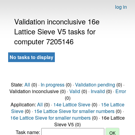
log in
Validation inconclusive 16e
Lattice Sieve V5 tasks for
computer 7205146
No tasks to display
State:
All
(0) ·
In progress
(0) ·
Validation pending
(0) ·
Validation inconclusive (0) ·
Valid
(0) ·
Invalid
(0) ·
Error
(0)
Application:
All
(0) ·
14e Lattice Sieve
(0) ·
15e Lattice
Sieve
(0) ·
15e Lattice Sieve for smaller numbers
(0) ·
16e Lattice Sieve for smaller numbers
(0) · 16e Lattice
Sieve V5 (0)
Task name: