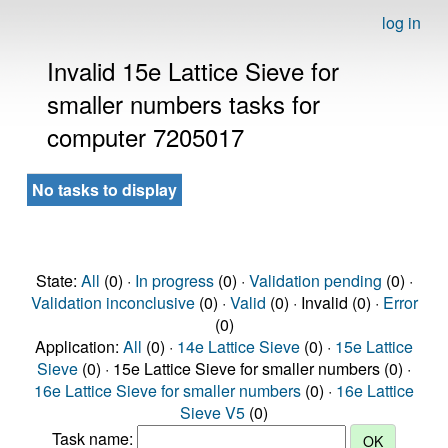
log in
Invalid 15e Lattice Sieve for
smaller numbers tasks for
computer 7205017
No tasks to display
State:
All
(0) ·
In progress
(0) ·
Validation pending
(0) ·
Validation inconclusive
(0) ·
Valid
(0) · Invalid (0) ·
Error
(0)
Application:
All
(0) ·
14e Lattice Sieve
(0) ·
15e Lattice
Sieve
(0) · 15e Lattice Sieve for smaller numbers (0) ·
16e Lattice Sieve for smaller numbers
(0) ·
16e Lattice
Sieve V5
(0)
Task name: