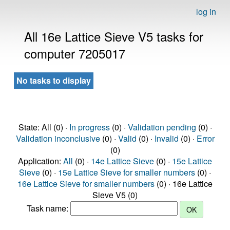
log in
All 16e Lattice Sieve V5 tasks for
computer 7205017
No tasks to display
State: All (0) ·
In progress
(0) ·
Validation pending
(0) ·
Validation inconclusive
(0) ·
Valid
(0) ·
Invalid
(0) ·
Error
(0)
Application:
All
(0) ·
14e Lattice Sieve
(0) ·
15e Lattice
Sieve
(0) ·
15e Lattice Sieve for smaller numbers
(0) ·
16e Lattice Sieve for smaller numbers
(0) · 16e Lattice
Sieve V5 (0)
Task name: