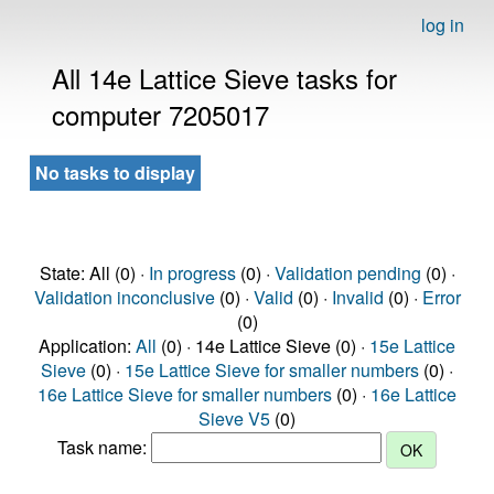
log in
All 14e Lattice Sieve tasks for
computer 7205017
No tasks to display
State: All (0) ·
In progress
(0) ·
Validation pending
(0) ·
Validation inconclusive
(0) ·
Valid
(0) ·
Invalid
(0) ·
Error
(0)
Application:
All
(0) · 14e Lattice Sieve (0) ·
15e Lattice
Sieve
(0) ·
15e Lattice Sieve for smaller numbers
(0) ·
16e Lattice Sieve for smaller numbers
(0) ·
16e Lattice
Sieve V5
(0)
Task name: