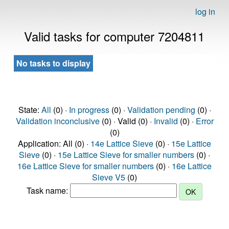
log in
Valid tasks for computer 7204811
No tasks to display
State:
All
(0) ·
In progress
(0) ·
Validation pending
(0) ·
Validation inconclusive
(0) · Valid (0) ·
Invalid
(0) ·
Error
(0)
Application: All (0) ·
14e Lattice Sieve
(0) ·
15e Lattice
Sieve
(0) ·
15e Lattice Sieve for smaller numbers
(0) ·
16e Lattice Sieve for smaller numbers
(0) ·
16e Lattice
Sieve V5
(0)
Task name: