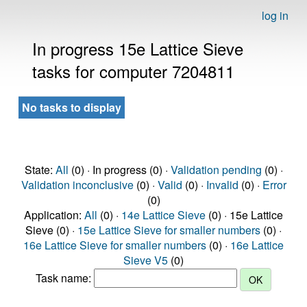
log in
In progress 15e Lattice Sieve
tasks for computer 7204811
No tasks to display
State:
All
(0) · In progress (0) ·
Validation pending
(0) ·
Validation inconclusive
(0) ·
Valid
(0) ·
Invalid
(0) ·
Error
(0)
Application:
All
(0) ·
14e Lattice Sieve
(0) · 15e Lattice
Sieve (0) ·
15e Lattice Sieve for smaller numbers
(0) ·
16e Lattice Sieve for smaller numbers
(0) ·
16e Lattice
Sieve V5
(0)
Task name: