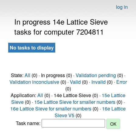
log in
In progress 14e Lattice Sieve
tasks for computer 7204811
No tasks to display
State:
All
(0) · In progress (0) ·
Validation pending
(0) ·
Validation inconclusive
(0) ·
Valid
(0) ·
Invalid
(0) ·
Error
(0)
Application:
All
(0) · 14e Lattice Sieve (0) ·
15e Lattice
Sieve
(0) ·
15e Lattice Sieve for smaller numbers
(0) ·
16e Lattice Sieve for smaller numbers
(0) ·
16e Lattice
Sieve V5
(0)
Task name: