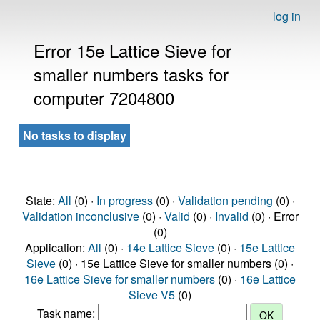
log in
Error 15e Lattice Sieve for
smaller numbers tasks for
computer 7204800
No tasks to display
State:
All
(0) ·
In progress
(0) ·
Validation pending
(0) ·
Validation inconclusive
(0) ·
Valid
(0) ·
Invalid
(0) · Error
(0)
Application:
All
(0) ·
14e Lattice Sieve
(0) ·
15e Lattice
Sieve
(0) · 15e Lattice Sieve for smaller numbers (0) ·
16e Lattice Sieve for smaller numbers
(0) ·
16e Lattice
Sieve V5
(0)
Task name: