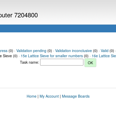
mputer 7204800
gress
(0) ·
Validation pending
(0) ·
Validation inconclusive
(0) ·
Valid
(0) ·
ce Sieve (0) ·
15e Lattice Sieve for smaller numbers
(0) ·
16e Lattice Si
Task name:
Home
|
My Account
|
Message Boards