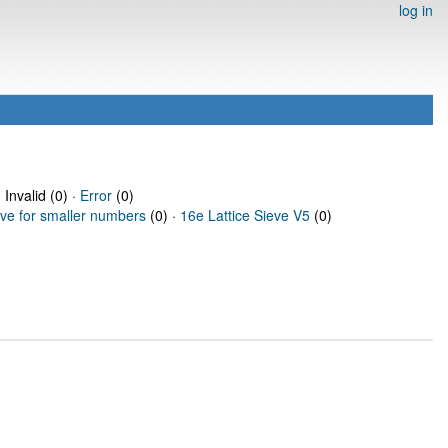
log in
 Invalid (0) ·
Error
(0)
eve for smaller numbers
(0) ·
16e Lattice Sieve V5
(0)