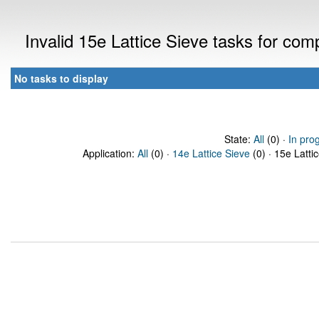
Invalid 15e Lattice Sieve tasks for co
No tasks to display
State:
All
(0) ·
In pro
Application:
All
(0) ·
14e Lattice Sieve
(0) · 15e Latti