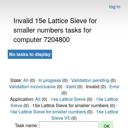
log in
Invalid 15e Lattice Sieve for
smaller numbers tasks for
computer 7204800
No tasks to display
State:
All
(0) ·
In progress
(0) ·
Validation pending
(0) ·
Validation inconclusive
(0) ·
Valid
(0) · Invalid (0) ·
Error
(0)
Application:
All
(0) ·
14e Lattice Sieve
(0) ·
15e Lattice
Sieve
(0) · 15e Lattice Sieve for smaller numbers (0) ·
16e Lattice Sieve for smaller numbers
(0) ·
16e Lattice
Sieve V5
(0)
Task name: