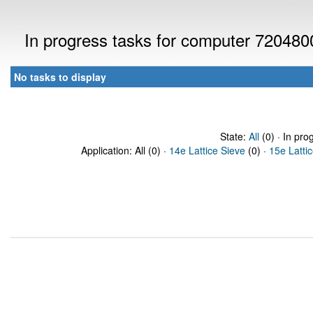
In progress tasks for computer 720480
No tasks to display
State:
All
(0) · In pro
Application: All (0) ·
14e Lattice Sieve
(0) ·
15e Latti