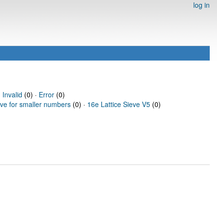
log in
·
Invalid
(0) ·
Error
(0)
eve for smaller numbers
(0) ·
16e Lattice Sieve V5
(0)