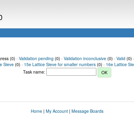
0
gress (0) ·
Validation pending
(0) ·
Validation inconclusive
(0) ·
Valid
(0) 
ce Sieve
(0) ·
15e Lattice Sieve for smaller numbers
(0) ·
16e Lattice Si
Task name:
Home
|
My Account
|
Message Boards