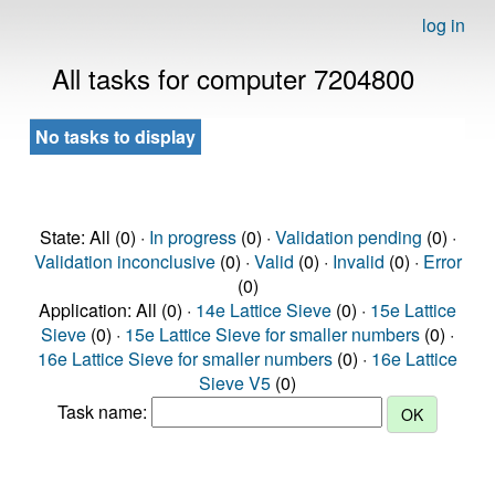
log in
All tasks for computer 7204800
No tasks to display
State: All (0) ·
In progress
(0) ·
Validation pending
(0) ·
Validation inconclusive
(0) ·
Valid
(0) ·
Invalid
(0) ·
Error
(0)
Application: All (0) ·
14e Lattice Sieve
(0) ·
15e Lattice
Sieve
(0) ·
15e Lattice Sieve for smaller numbers
(0) ·
16e Lattice Sieve for smaller numbers
(0) ·
16e Lattice
Sieve V5
(0)
Task name: