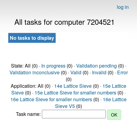
log in
All tasks for computer 7204521
No tasks to display
State: All (0) ·
In progress
(0) ·
Validation pending
(0) ·
Validation inconclusive
(0) ·
Valid
(0) ·
Invalid
(0) ·
Error
(0)
Application: All (0) ·
14e Lattice Sieve
(0) ·
15e Lattice
Sieve
(0) ·
15e Lattice Sieve for smaller numbers
(0) ·
16e Lattice Sieve for smaller numbers
(0) ·
16e Lattice
Sieve V5
(0)
Task name: