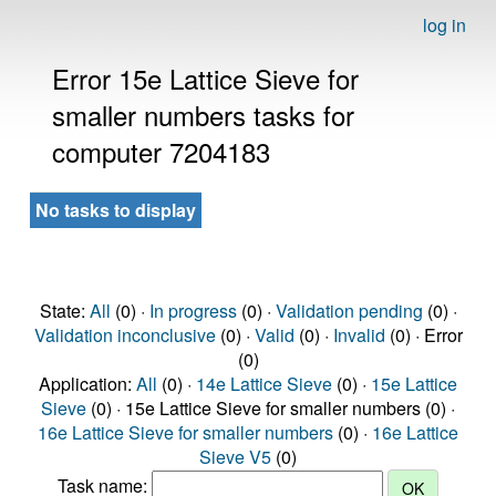
log in
Error 15e Lattice Sieve for
smaller numbers tasks for
computer 7204183
No tasks to display
State:
All
(0) ·
In progress
(0) ·
Validation pending
(0) ·
Validation inconclusive
(0) ·
Valid
(0) ·
Invalid
(0) · Error
(0)
Application:
All
(0) ·
14e Lattice Sieve
(0) ·
15e Lattice
Sieve
(0) · 15e Lattice Sieve for smaller numbers (0) ·
16e Lattice Sieve for smaller numbers
(0) ·
16e Lattice
Sieve V5
(0)
Task name: