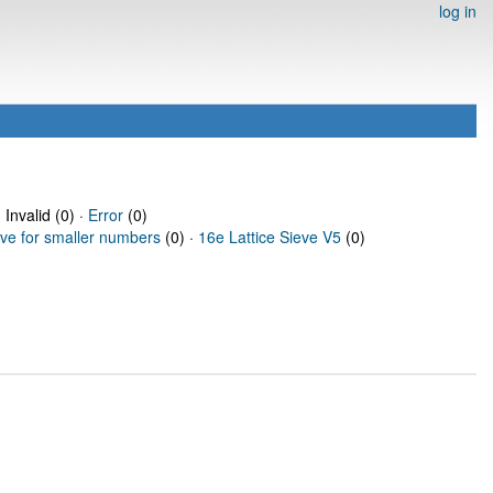
log in
 Invalid (0) ·
Error
(0)
eve for smaller numbers
(0) ·
16e Lattice Sieve V5
(0)