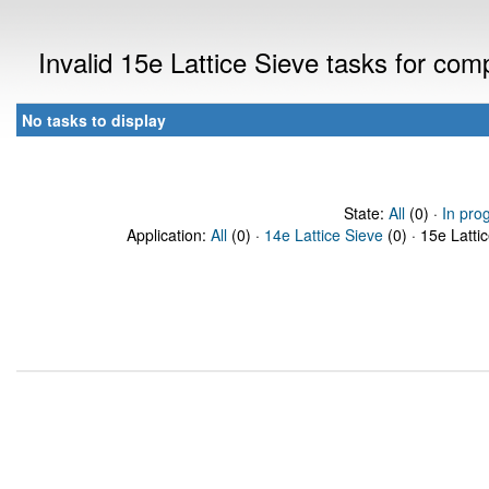
Invalid 15e Lattice Sieve tasks for co
No tasks to display
State:
All
(0) ·
In pro
Application:
All
(0) ·
14e Lattice Sieve
(0) · 15e Latti