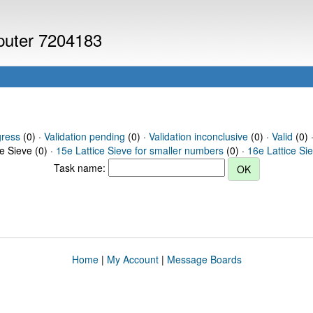
mputer 7204183
gress
(0) ·
Validation pending
(0) ·
Validation inconclusive
(0) ·
Valid
(0) ·
ce Sieve (0) ·
15e Lattice Sieve for smaller numbers
(0) ·
16e Lattice Si
Task name:
Home
|
My Account
|
Message Boards