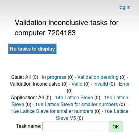
log in
Validation inconclusive tasks for
computer 7204183
No tasks to display
State:
All
(0) ·
In progress
(0) ·
Validation pending
(0) ·
Validation inconclusive (0) ·
Valid
(0) ·
Invalid
(0) ·
Error
(0)
Application: All (0) ·
14e Lattice Sieve
(0) ·
15e Lattice
Sieve
(0) ·
15e Lattice Sieve for smaller numbers
(0) ·
16e Lattice Sieve for smaller numbers
(0) ·
16e Lattice
Sieve V5
(0)
Task name: