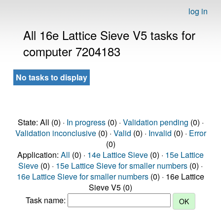
log in
All 16e Lattice Sieve V5 tasks for
computer 7204183
No tasks to display
State: All (0) ·
In progress
(0) ·
Validation pending
(0) ·
Validation inconclusive
(0) ·
Valid
(0) ·
Invalid
(0) ·
Error
(0)
Application:
All
(0) ·
14e Lattice Sieve
(0) ·
15e Lattice
Sieve
(0) ·
15e Lattice Sieve for smaller numbers
(0) ·
16e Lattice Sieve for smaller numbers
(0) · 16e Lattice
Sieve V5 (0)
Task name: