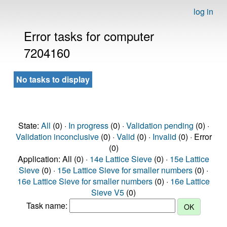
log in
Error tasks for computer
7204160
No tasks to display
State:
All
(0) ·
In progress
(0) ·
Validation pending
(0) ·
Validation inconclusive
(0) ·
Valid
(0) ·
Invalid
(0) · Error
(0)
Application: All (0) ·
14e Lattice Sieve
(0) ·
15e Lattice
Sieve
(0) ·
15e Lattice Sieve for smaller numbers
(0) ·
16e Lattice Sieve for smaller numbers
(0) ·
16e Lattice
Sieve V5
(0)
Task name: