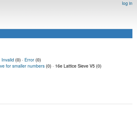
log in
·
Invalid
(0) ·
Error
(0)
eve for smaller numbers
(0) · 16e Lattice Sieve V5 (0)