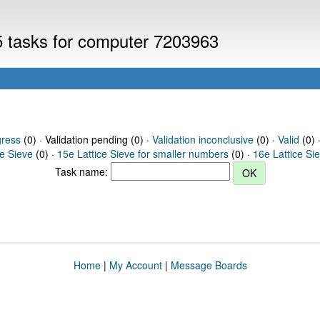
V5 tasks for computer 7203963
gress
(0) · Validation pending (0) ·
Validation inconclusive
(0) ·
Valid
(0) 
ce Sieve
(0) ·
15e Lattice Sieve for smaller numbers
(0) ·
16e Lattice Si
Task name:
Home
|
My Account
|
Message Boards