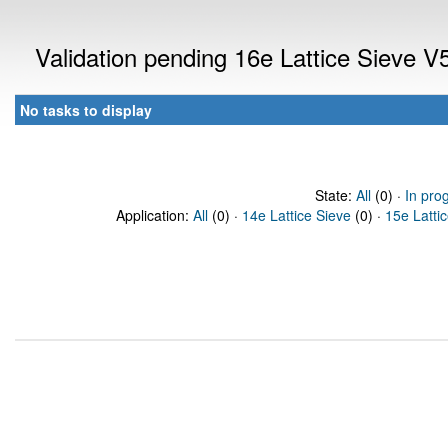
Validation pending 16e Lattice Sieve 
No tasks to display
State:
All
(0) ·
In pro
Application:
All
(0) ·
14e Lattice Sieve
(0) ·
15e Latti