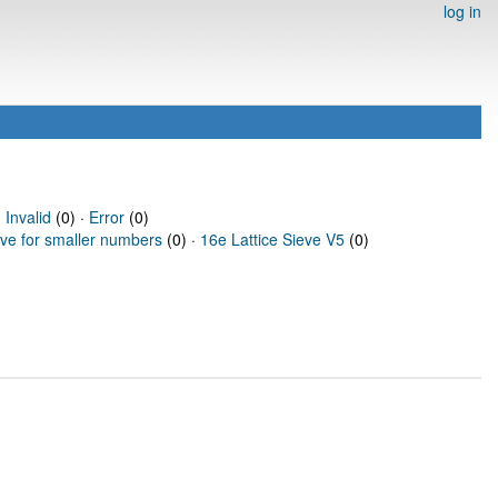
log in
·
Invalid
(0) ·
Error
(0)
eve for smaller numbers
(0) ·
16e Lattice Sieve V5
(0)