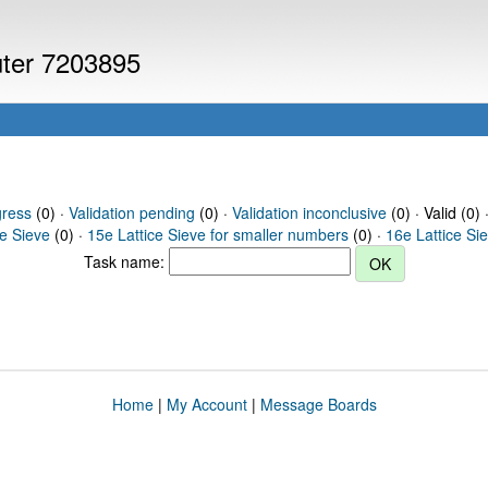
uter 7203895
gress
(0) ·
Validation pending
(0) ·
Validation inconclusive
(0) · Valid (0) 
ce Sieve
(0) ·
15e Lattice Sieve for smaller numbers
(0) ·
16e Lattice Si
Task name:
Home
|
My Account
|
Message Boards