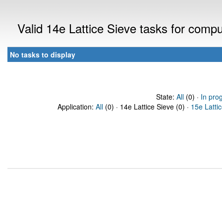
Valid 14e Lattice Sieve tasks for comp
No tasks to display
State:
All
(0) ·
In pro
Application:
All
(0) · 14e Lattice Sieve (0) ·
15e Latti