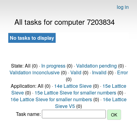
log in
All tasks for computer 7203834
No tasks to display
State: All (0) ·
In progress
(0) ·
Validation pending
(0) ·
Validation inconclusive
(0) ·
Valid
(0) ·
Invalid
(0) ·
Error
(0)
Application: All (0) ·
14e Lattice Sieve
(0) ·
15e Lattice
Sieve
(0) ·
15e Lattice Sieve for smaller numbers
(0) ·
16e Lattice Sieve for smaller numbers
(0) ·
16e Lattice
Sieve V5
(0)
Task name: