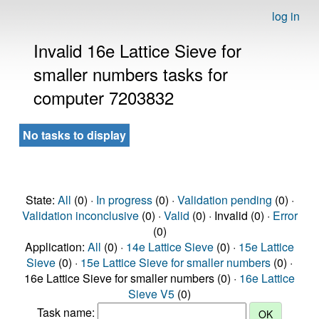
log in
Invalid 16e Lattice Sieve for
smaller numbers tasks for
computer 7203832
No tasks to display
State:
All
(0) ·
In progress
(0) ·
Validation pending
(0) ·
Validation inconclusive
(0) ·
Valid
(0) · Invalid (0) ·
Error
(0)
Application:
All
(0) ·
14e Lattice Sieve
(0) ·
15e Lattice
Sieve
(0) ·
15e Lattice Sieve for smaller numbers
(0) ·
16e Lattice Sieve for smaller numbers (0) ·
16e Lattice
Sieve V5
(0)
Task name: