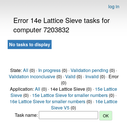
log in
Error 14e Lattice Sieve tasks for
computer 7203832
No tasks to display
State:
All
(0) ·
In progress
(0) ·
Validation pending
(0) ·
Validation inconclusive
(0) ·
Valid
(0) ·
Invalid
(0) · Error
(0)
Application:
All
(0) · 14e Lattice Sieve (0) ·
15e Lattice
Sieve
(0) ·
15e Lattice Sieve for smaller numbers
(0) ·
16e Lattice Sieve for smaller numbers
(0) ·
16e Lattice
Sieve V5
(0)
Task name: