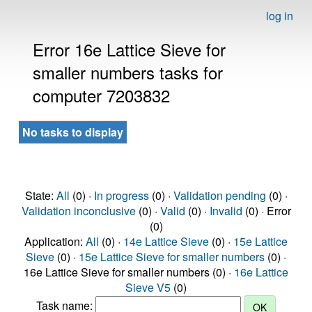
log in
Error 16e Lattice Sieve for
smaller numbers tasks for
computer 7203832
No tasks to display
State:
All
(0) ·
In progress
(0) ·
Validation pending
(0) ·
Validation inconclusive
(0) ·
Valid
(0) ·
Invalid
(0) · Error
(0)
Application:
All
(0) ·
14e Lattice Sieve
(0) ·
15e Lattice
Sieve
(0) ·
15e Lattice Sieve for smaller numbers
(0) ·
16e Lattice Sieve for smaller numbers (0) ·
16e Lattice
Sieve V5
(0)
Task name: