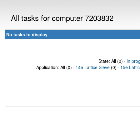
All tasks for computer 7203832
No tasks to display
State: All (0) ·
In pro
Application: All (0) ·
14e Lattice Sieve
(0) ·
15e Latti