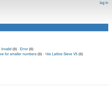
log in
·
Invalid
(0) ·
Error
(0)
eve for smaller numbers
(0) ·
16e Lattice Sieve V5
(0)