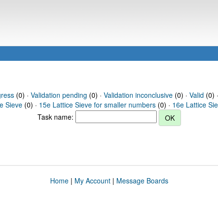
gress
(0) ·
Validation pending
(0) ·
Validation inconclusive
(0) ·
Valid
(0) 
ce Sieve
(0) ·
15e Lattice Sieve for smaller numbers
(0) ·
16e Lattice Si
Task name:
Home
|
My Account
|
Message Boards