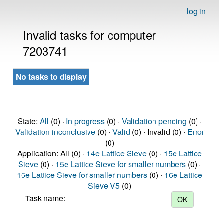
log in
Invalid tasks for computer
7203741
No tasks to display
State:
All
(0) ·
In progress
(0) ·
Validation pending
(0) ·
Validation inconclusive
(0) ·
Valid
(0) · Invalid (0) ·
Error
(0)
Application: All (0) ·
14e Lattice Sieve
(0) ·
15e Lattice
Sieve
(0) ·
15e Lattice Sieve for smaller numbers
(0) ·
16e Lattice Sieve for smaller numbers
(0) ·
16e Lattice
Sieve V5
(0)
Task name: